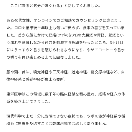
「ここに来ると気分がほぐれる」と話してくれました。
ある40代女性、オンラインでのご相談でカウンセリングに応じまし
た。コロナ罹患後半年以上も匂いが戻らず、食事の喜びを失っていま
した。首から顔にかけて経絡(ツボの流れ)の大腸経や胃経、胆経とい
う流れを意識しながら経穴を刺激する指導を行ったところ、3ヶ月目
にはうっすらと香りを感じられるようになり、やがてコーヒーや香水
の香りを再び楽しめるまでに回復しました。
顔や頭、首は、嗅覚神経や三叉神経、迷走神経、副交感神経など、自
律神経系と感覚神経が集まる要所。
東洋医学はこの領域に数千年の臨床経験を積み重ね、経絡や経穴の体
系を築き上げてきました。
現代科学でまだ十分に説明できない症状でも、ツボ刺激が神経系や循
環系に影響を及ぼすことは臨床現場では珍しくありません。