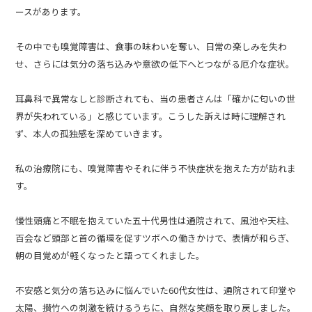
ースがあります。
その中でも嗅覚障害は、食事の味わいを奪い、日常の楽しみを失わ
せ、さらには気分の落ち込みや意欲の低下へとつながる厄介な症状。
耳鼻科で異常なしと診断されても、当の患者さんは「確かに匂いの世
界が失われている」と感じています。こうした訴えは時に理解され
ず、本人の孤独感を深めていきます。
私の治療院にも、嗅覚障害やそれに伴う不快症状を抱えた方が訪れま
す。
慢性頭痛と不眠を抱えていた五十代男性は通院されて、風池や天柱、
百会など頭部と首の循環を促すツボへの働きかけで、表情が和らぎ、
朝の目覚めが軽くなったと語ってくれました。
不安感と気分の落ち込みに悩んでいた60代女性は、通院されて印堂や
太陽、攅竹への刺激を続けるうちに、自然な笑顔を取り戻しました。