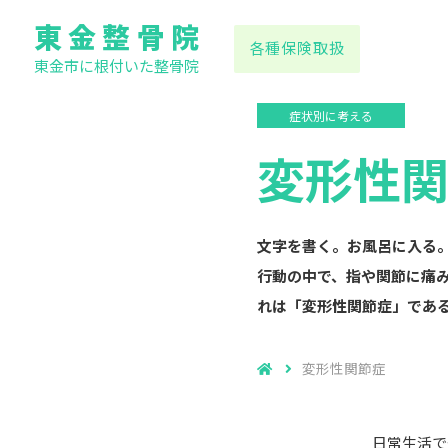
東金整骨院
各種保険取扱
東金市に根付いた整骨院
症状別に考える
変形性
文字を書く。お風呂に入る
行動の中で、指や関節に痛
れは「変形性関節症」であ
変形性関節症
日常生活で