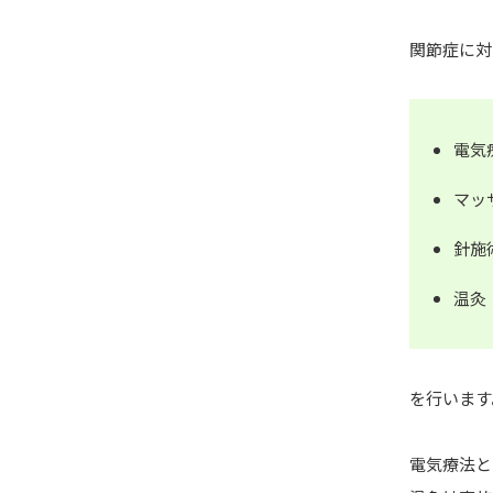
関節症に対
電気
マッ
針施
温灸
を行います
電気療法と