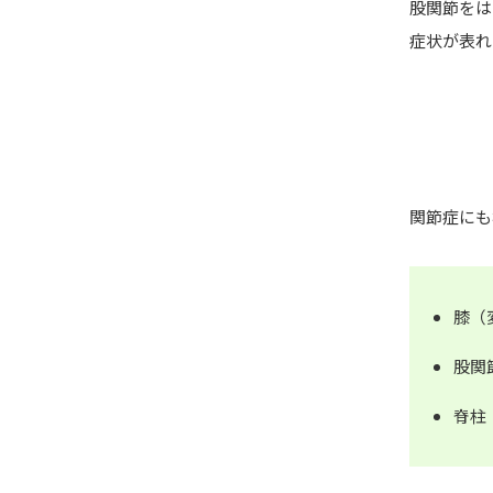
股関節をは
症状が表れ
関節症にも
膝（
股関
脊柱