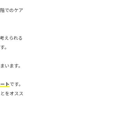
段階でのケア
考えられる
す。
まいます。
ケート
です。
ことをオスス