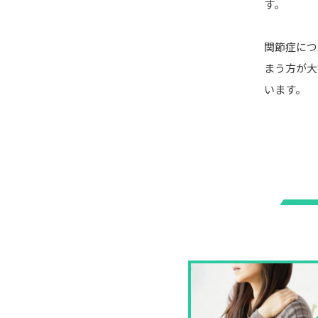
す。
関節症につ
まう方が大
います。