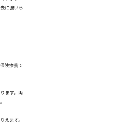
過去に強いら
な保険療養で
あります。両
す。
こりえます。