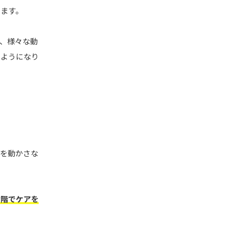
ります。
、様々な動
るようになり
肉を動かさな
段階でケアを